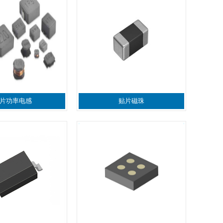
片功率电感
贴片磁珠